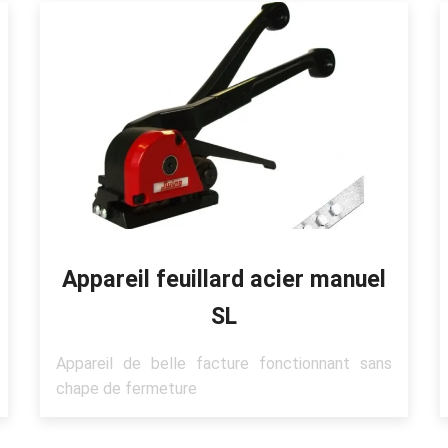
Appareil feuillard acier manuel
SL
Appareil de belle facture fonctionnant sans
chape de fermeture