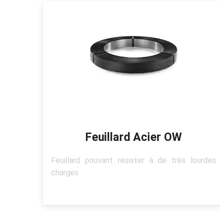
Feuillard Acier OW
Feuillard pouvant résister à de très lourdes
charges