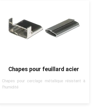
Chapes pour feuillard acier
Chapes pour cerclage métallique résistant à
l'humidité