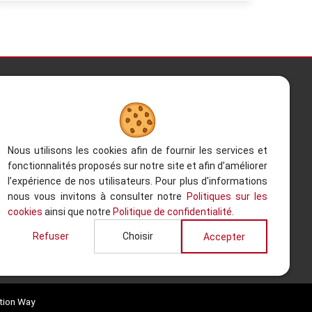
Contactez-nous
Kesterbeeklaan 195, 1651 Lot -
Belgium
Nous utilisons les cookies afin de fournir les services et
fonctionnalités proposés sur notre site et afin d’améliorer
+32 (0)2.522.03.13
l’expérience de nos utilisateurs. Pour plus d'informations
nous vous invitons à consulter notre
Politiques sur les
+32 (0)2.520.96.90
cookies
ainsi que notre
Politique de confidentialité
.
Haut de la pag
info@refacom.be
Refuser
Choisir
Accepter
tion Way