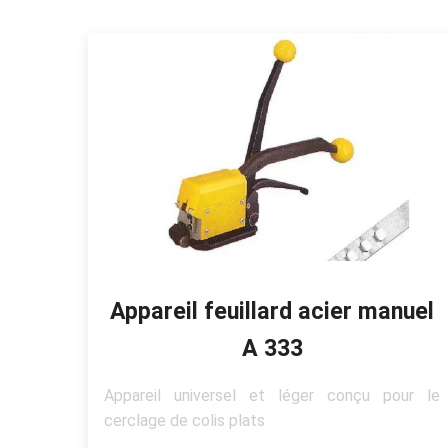
Appareil feuillard acier manuel
A 333
Appareil universel et léger conçu pour le
cerclage de colis plats