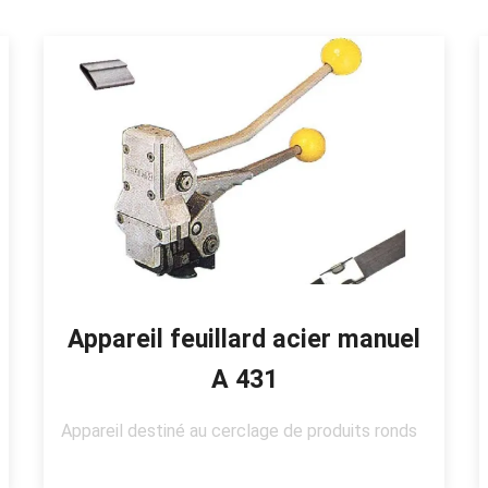
Appareil feuillard acier manuel
A 431
Appareil destiné au cerclage de produits ronds