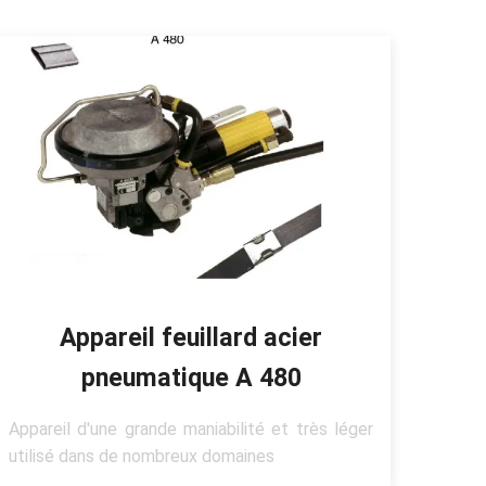
Appareil feuillard acier
pneumatique A 480
Appareil d'une grande maniabilité et très léger
utilisé dans de nombreux domaines