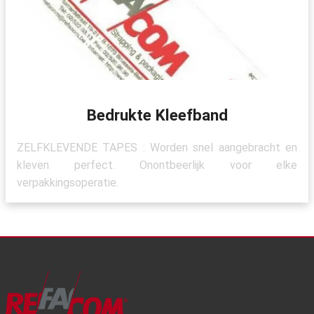
Bedrukte Kleefband
ZELFKLEVENDE TAPES : Worden snel aangebracht en
kleven perfect. Onontbeerlijk voor elke
verpakkingsoperatie.