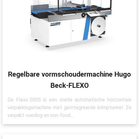
Regelbare vormschoudermachine Hugo
Beck-FLEXO
De Flexo 500S is een snelle automatische horizontale
verpakkingsmachine met geïntegreerde krimptunnel. Ze
verpakt voeding en non-food…