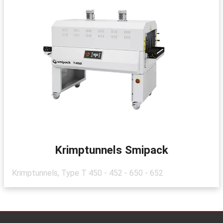
Krimptunnels Smipack
Krimptunnels, Type T 450 - 452 - 650 - 652