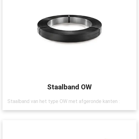
Staalband OW
Staalband van het type OW met afgeronde kanten :