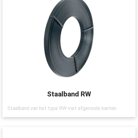
Staalband RW
Staalband van het type RW met afgeronde kanten :