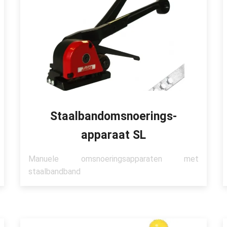
Staalbandomsnoerings-
apparaat SL
Manuele omsnoeringsapparaten met
staalbandband