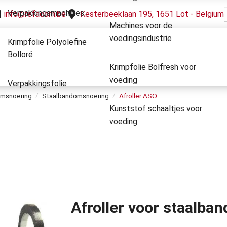
Verpakkingsmachines
info@refacom.be
Kesterbeeklaan 195, 1651 Lot - Belgium
Machines voor de
voedingsindustrie
Krimpfolie Polyolefine
Bolloré
Krimpfolie Bolfresh voor
voeding
Verpakkingsfolie
omsnoering
Staalbandomsnoering
Afroller ASO
Kunststof schaaltjes voor
voeding
Afroller voor staalban