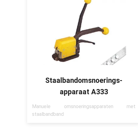
Staalbandomsnoerings-
apparaat A333
Manuele omsnoeringsapparaten met
staalbandband