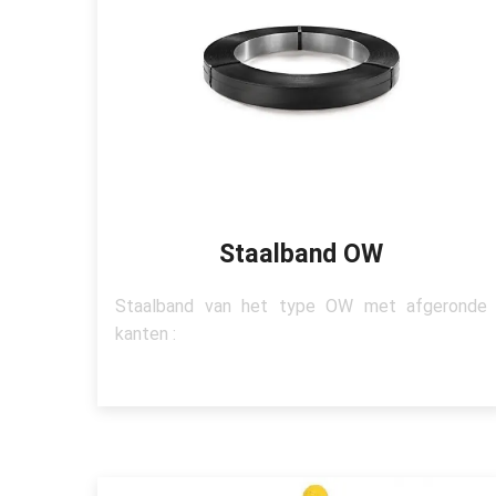
Staalband OW
Staalband van het type OW met afgeronde
kanten :