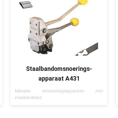
Staalbandomsnoerings-
apparaat A431
Manuele omsnoeringsapparaten met
staalbandband