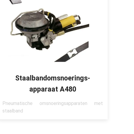
Staalbandomsnoerings-
apparaat A480
Pneumatische omsnoeringsapparaten met
staalband