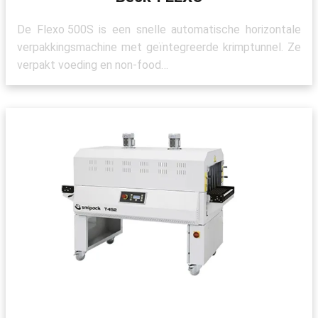
De Flexo 500S is een snelle automatische horizontale
verpakkingsmachine met geïntegreerde krimptunnel. Ze
verpakt voeding en non-food…