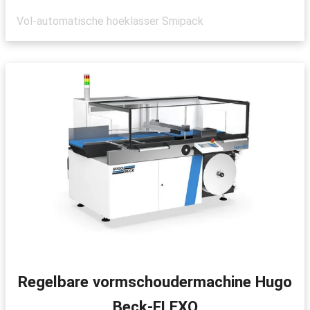
Vol-automatische hoeklasser Smipack
Regelbare vormschoudermachine Hugo
Beck-FLEXO