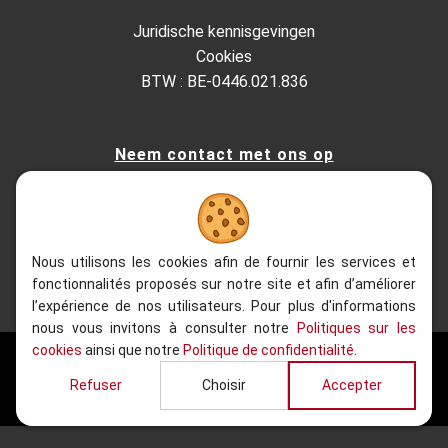
Juridische kennisgevingen
Cookies
BTW : BE-0446.021.836
Neem contact met ons op
Kesterbeeklaan 195, 1651 Lot - Belgium
+32 (0)2.522.03.13
+32 (0)2.520.96.90
info@refacom.be
Nous utilisons les cookies afin de fournir les services et
fonctionnalités proposés sur notre site et afin d’améliorer
l’expérience de nos utilisateurs. Pour plus d'informations
nous vous invitons à consulter notre
Politiques sur les
cookies
ainsi que notre
Politique de confidentialité
.
2020 - 2026
| Refacom, Alle rechten voorbehouden
Refuser
Choisir
Accepter
Website gemaakt door
Web Solution Way