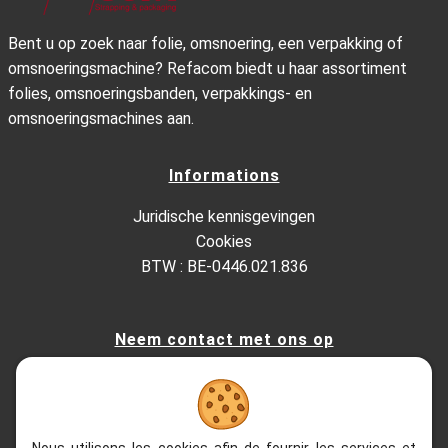
Bent u op zoek naar folie, omsnoering, een verpakking of
omsnoeringsmachine? Refacom biedt u haar assortiment
folies, omsnoeringsbanden, verpakkings- en
omsnoeringsmachines aan.
Informations
Juridische kennisgevingen
Cookies
BTW : BE-0446.021.836
Neem contact met ons op
Kesterbeeklaan 195, 1651 Lot - Belgium
+32 (0)2.522.03.13
+32 (0)2.520.96.90
Nous utilisons les cookies afin de fournir les services et